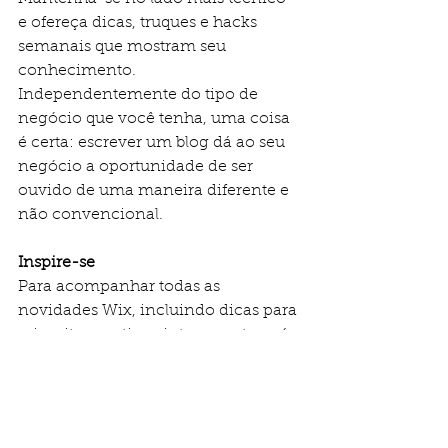
e ofereça dicas, truques e hacks 
semanais que mostram seu 
conhecimento. 
Independentemente do tipo de 
negócio que você tenha, uma coisa 
é certa: escrever um blog dá ao seu 
negócio a oportunidade de ser 
ouvido de uma maneira diferente e 
não convencional.
Inspire-se
Para acompanhar todas as 
novidades Wix, incluindo dicas para 
criar sites e artigos interessantes, vá 
ao Wix Blog. Encontre inspiração 
para começar a criar seu próprio 
blog, adicionar conteúdo exclusivo, 
imagens e vídeos deslumbrantes. 